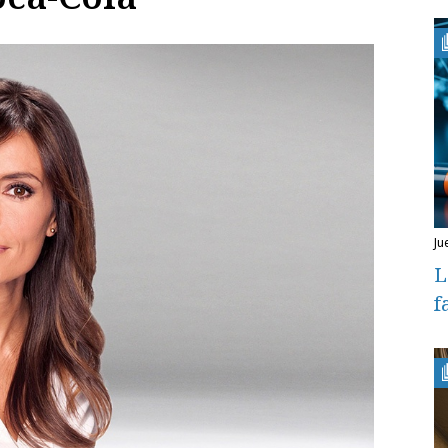
ju
L
f