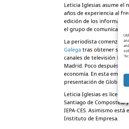
Leticia Iglesias asume el
años de experiencia al fre
edición de los informativ
el grupo de comunicación
Uti
ana
La periodista comenzó s
aná
Galega
tras obtener su li
sob
"Ac
canales de televisión
Expa
Madrid. Poco después, en
economía. En esta emisor
presentación de Globoec
Leticia Iglesias es licenc
Santiago de Compostela y
IEPA-CES. Asimismo está e
Instituto de Empresa.