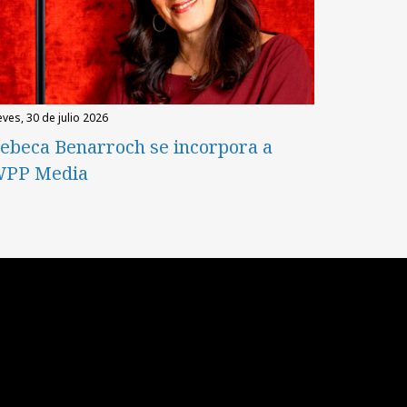
eves, 30 de julio 2026
ebeca Benarroch se incorpora a
PP Media