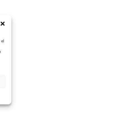
 el
n
n