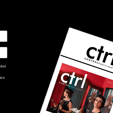
cidad
ara