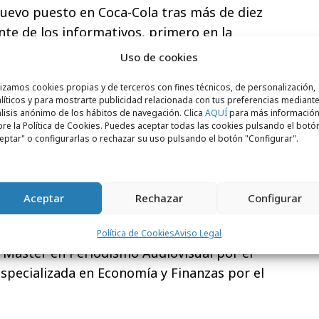
 nuevo puesto en Coca-Cola tras más de diez
nte de los informativos, primero en la
os de CNN+ (2004) y, seis años después para
Uso de cookies
Mediaset
.
lizamos cookies propias y de terceros con fines técnicos, de personalización,
líticos y para mostrarte publicidad relacionada con tus preferencias mediante
u andadura en
Televisión Española
y
Radio
lisis anónimo de los hábitos de navegación. Clica
AQUÍ
para más informació
cenciatura aunque también pasó por los
re la Política de Cookies. Puedes aceptar todas las cookies pulsando el botó
eptar" o configurarlas o rechazar su uso pulsando el botón "Configurar".
nsión TV
como corresponsal de la Bolsa de
 2004, comenzó en
CNN+
para la sección de
a compaginó su trabajo de redacción con la
Aceptar
Rechazar
Configurar
onomía.
iada en Periodismo en la Universidad de
Política de Cookies
Aviso Legal
 Máster en Periodismo Audiovisual por el
specializada en Economía y Finanzas por el