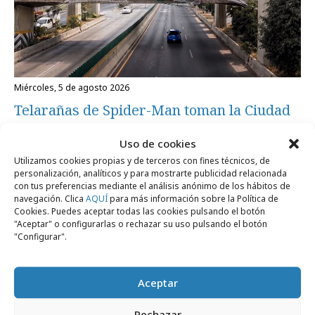
miércoles, 5 de agosto 2026
Telarañas de Spider-Man toman la Ciudad
de México
Uso de cookies
Utilizamos cookies propias y de terceros con fines técnicos, de
personalización, analíticos y para mostrarte publicidad relacionada
con tus preferencias mediante el análisis anónimo de los hábitos de
navegación. Clica
AQUÍ
para más información sobre la Política de
Cookies. Puedes aceptar todas las cookies pulsando el botón
Artículos recientes
"Aceptar" o configurarlas o rechazar su uso pulsando el botón
"Configurar".
Empresas y Negocios
Aceptar
Rechazar