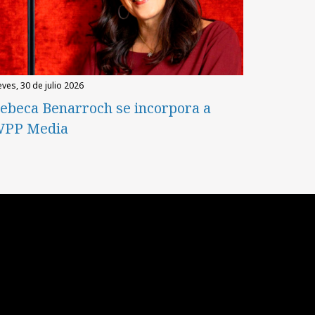
eves, 30 de julio 2026
ebeca Benarroch se incorpora a
PP Media