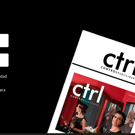
cidad
ara