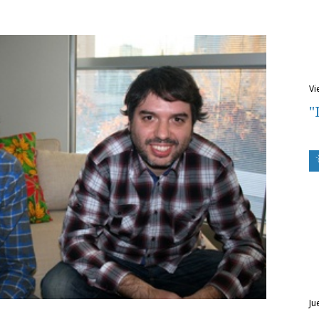
v
"
j