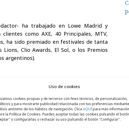
C
p
dactor- ha trabajado en Lowe Madrid y
 clientes como AXE, 40 Principales, MTV,
, ha sido premiado en festivales de tanta
Lions, Clio Awards, El Sol, o los Premios
os argentinos).
a
-director de arte- comenzó su carrera en
Uso de cookies
teriormente para Ruiz Nicoli. Entre los
 desarrollado campañas cabe destacar Calle
lizamos cookies propias y de terceros con fines técnicos, de personalización,
líticos y para mostrarte publicidad relacionada con tus preferencias mediante
ina o Bancaja, con los que ha sido premiado
lisis anónimo de los hábitos de navegación. Clica
AQUÍ
para más informació
re la Política de Cookies. Puedes aceptar todas las cookies pulsando el botó
eptar" o configurarlas o rechazar su uso pulsando el botón "Configurar".