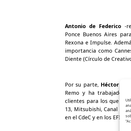
Antonio de Federico
-re
Ponce Buenos Aires para
Rexona e Impulse. Además
importancia como Cannes 
Diente (Círculo de Creativ
Por su parte,
Héctor Los
Remo y ha trabajado pos
clientes para los que ha
Uti
ana
13, Mitsubishi, Canal Coc
aná
sob
en el CdeC y en los EFI.
"Ac