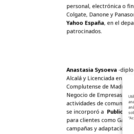
personal, electrónica o fi
Colgate, Danone y Panasoni
Yahoo España
, en el dep
patrocinados.
Anastasia Sysoeva
-dipl
Alcalá y Licenciada en Pub
Complutense de Madrid- c
Negocio de Empresas de O
Uti
ana
actividades de comunicaci
aná
se incorporó a
Publicis
c
sob
"Ac
para clientes como Garnier
campañas y adaptaciones 