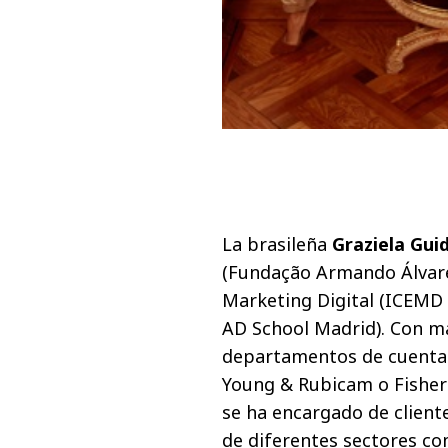
La brasileña
Graziela Gui
(Fundação Armando Álvare
Marketing Digital (ICEMD B
AD School Madrid). Con má
departamentos de cuentas
Young & Rubicam o Fisher A
se ha encargado de client
de diferentes sectores co