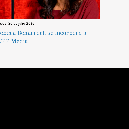
eves, 30 de julio 2026
ebeca Benarroch se incorpora a
PP Media