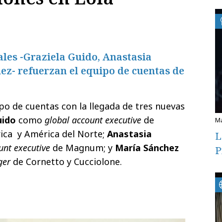
les -Graziela Guido, Anastasia
ez- refuerzan el equipo de cuentas de
o de cuentas con la llegada de tres nuevas
uido
como
global account executive
de
ica
y América del Norte;
Anastasia
L
unt executive
de Magnum; y
María Sánchez
P
ger
de Cornetto y Cucciolone.