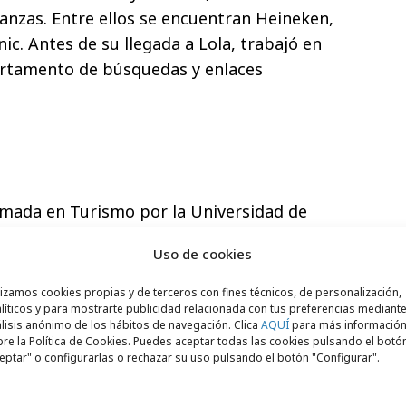
nanzas. Entre ellos se encuentran Heineken,
c. Antes de su llegada a Lola, trabajó en
artamento de búsquedas y enlaces
omada en Turismo por la Universidad de
licidad y RRPP por la Universidad
Uso de cookies
omenzó su carrera en la Unidad de
range España, dando apoyo a las
lizamos cookies propias y de terceros con fines técnicos, de personalización,
líticos y para mostrarte publicidad relacionada con tus preferencias mediante
ón interna a nivel departamental. En 2009
lisis anónimo de los hábitos de navegación. Clica
AQUÍ
para más informació
omo ejecutiva de cuentas, donde trabajó
re la Política de Cookies. Puedes aceptar todas las cookies pulsando el botó
eptar" o configurarlas o rechazar su uso pulsando el botón "Configurar".
, Daikin y Renault, desarrollando
para el mercado local y participando en