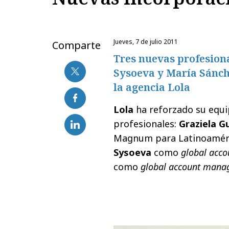
jueves, 7 de julio 2011
Comparte
Tres nuevas profesiona
Sysoeva y María Sánch
la agencia Lola
Lola
ha reforzado su equip
profesionales:
Graziela G
Magnum para Latinoamér
Sysoeva
como
global acco
como
global account mana