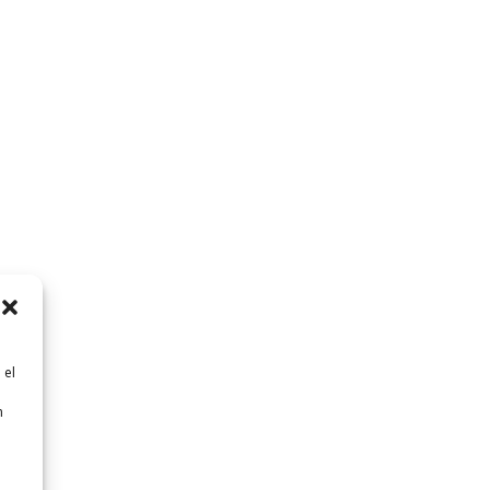
 el
n
n