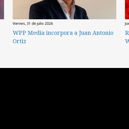
viernes, 31 de julio 2026
ju
WPP Media incorpora a Juan Antonio
R
Ortiz
W