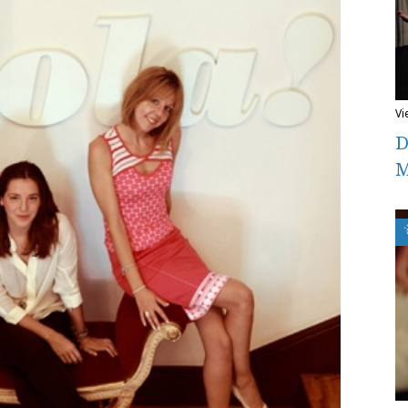
v
D
M