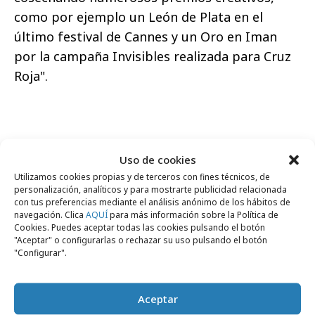
como por ejemplo un León de Plata en el
último festival de Cannes y un Oro en Iman
por la campaña Invisibles realizada para Cruz
Roja".
Uso de cookies
Comparte
Utilizamos cookies propias y de terceros con fines técnicos, de
personalización, analíticos y para mostrarte publicidad relacionada
con tus preferencias mediante el análisis anónimo de los hábitos de
navegación. Clica
AQUÍ
para más información sobre la Política de
Cookies. Puedes aceptar todas las cookies pulsando el botón
Noticias Relacionadas
"Aceptar" o configurarlas o rechazar su uso pulsando el botón
"Configurar".
jueves, 11 de febrero 2010
Aceptar
Profesionales