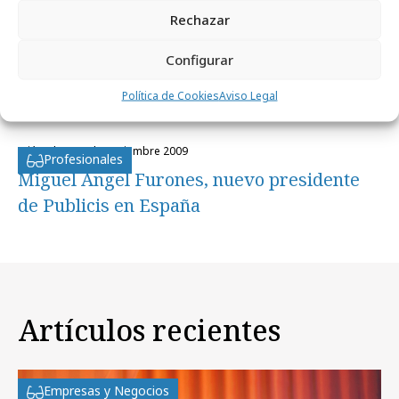
Publicis Modem ficha a Ricardo Tejedor
Rechazar
miércoles, 11 de noviembre 2009
Profesionales
Configurar
Miguel Ángel Furones, nuevo presidente
Política de Cookies
Aviso Legal
de Publicis en España
miércoles, 11 de noviembre 2009
Profesionales
Miguel Ángel Furones, nuevo presidente
de Publicis en España
Artículos recientes
Empresas y Negocios