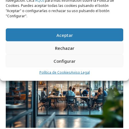
navegación. Clica
AQUÍ
para más información sobre la Política de
Cookies. Puedes aceptar todas las cookies pulsando el botón
"Aceptar" o configurarlas o rechazar su uso pulsando el botón
"Configurar".
lunes, 1 de junio 2026
El futuro de las grandes centrales de
Aceptar
medios
Rechazar
Formación y estudios
Configurar
Política de Cookies
Aviso Legal