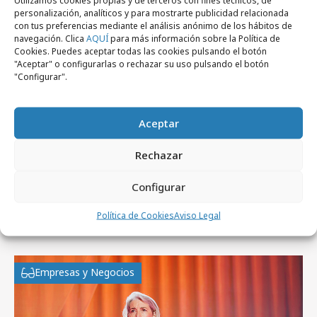
personalización, analíticos y para mostrarte publicidad relacionada
con tus preferencias mediante el análisis anónimo de los hábitos de
navegación. Clica
AQUÍ
para más información sobre la Política de
Cookies. Puedes aceptar todas las cookies pulsando el botón
"Aceptar" o configurarlas o rechazar su uso pulsando el botón
"Configurar".
miércoles, 6 de septiembre 2017
MEC y Maxus se unen para convertirse en
Wavemaker
Aceptar
Rechazar
Configurar
Artículos recientes
Política de Cookies
Aviso Legal
Empresas y Negocios