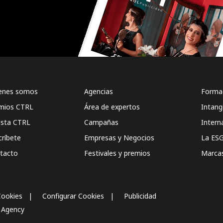
enes somos
Agencias
Formac
mios CTRL
Área de expertos
Intang
ista CTRL
Campañas
Intern
críbete
Empresas y Negocios
La ESG
tacto
Festivales y premios
Marca
Cookies
Configurar Cookies
Publicidad
l Agency