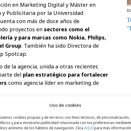
ción en Marketing Digital y Máster en
y Publicitaria por la Universidad
T
uenta con más de doce años de
"
ando proyectos en
sectores como el
elería y para marcas como Nokia, Philips,
el Group
. También ha sido Directora de
up Spotcap.
 de la agencia, unida a otras recientes
parte del
plan estratégico para fortalecer
ers
como agencia líder en marketing de
años de experiencia creando eventos
ad
Uso de cookies
s comerciales
. Desde la agencia se ha
lizamos cookies propias y de terceros con fines técnicos, de personalización,
la necesidad del mercado de crear
líticos y para mostrarte publicidad relacionada con tus preferencias mediante
 personalizadas y exclusivas para el
lisis anónimo de los hábitos de navegación. Clica
AQUÍ
para más informació