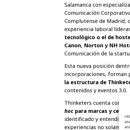
Salamanca con especializa
Comunicación Corporativa 
Complutense de Madrid, c
experiencia laboral lider
tecnológico o el de host
Canon, Norton y NH Hot
Comunicación de la start
Esta nueva posición dentro
incorporaciones, forman 
la estructura de Thinket
contenidos y eventos 3.0.
Thinketers cuenta con
22 
hoc
para marcas y centro
Uti
identificado y entendido 
ana
experiencias no solamente
aná