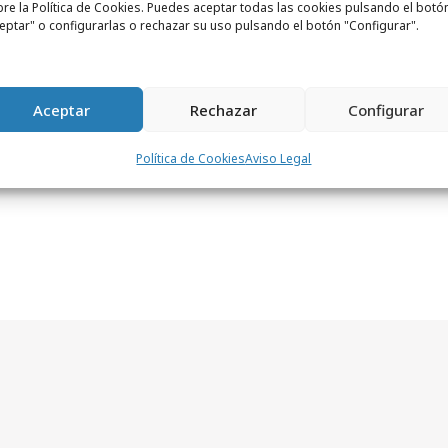
re la Política de Cookies. Puedes aceptar todas las cookies pulsando el botó
ién logren amplificarse con el uso de
eptar" o configurarlas o rechazar su uso pulsando el botón "Configurar".
culación con influencers y el desarrollo en
Aceptar
Rechazar
Configurar
Política de Cookies
Aviso Legal