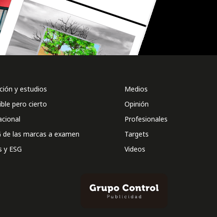
ión y estudios
Medios
ible pero cierto
Opinión
acional
Profesionales
 de las marcas a examen
Targets
s y ESG
Videos