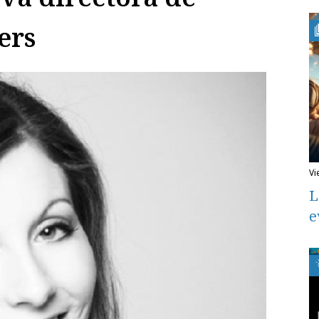
ers
v
L
e