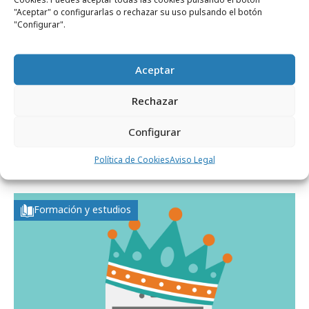
"Aceptar" o configurarlas o rechazar su uso pulsando el botón
"Configurar".
Aceptar
Rechazar
Configurar
miércoles, 25 de noviembre 2015
Política de Cookies
Aviso Legal
Los smartphones marcan la pauta digital
Formación y estudios