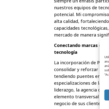
siempre un énfasis parti
nuestros equipos de tecno
potencial. Mi compromiso
alta calidad, fortaleciendo 
capacidades tecnológicas,
mercado de manera signific
Conectando marcas con pe
tecnología
Uti
ana
La incorporación de Pedr
aná
consolidar y reforzar las 
sob
"Ac
tendiendo puentes entre e
especializaciones de la ag
liderazgo, la agencia con
elemento transversal para,
negocio de sus clientes.