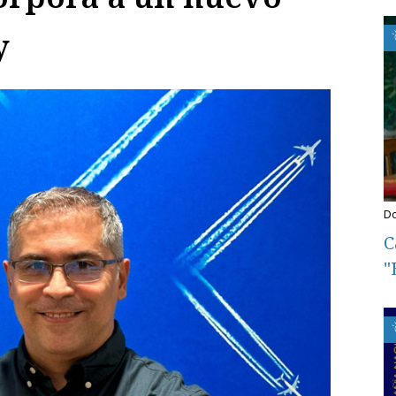
y
C
"