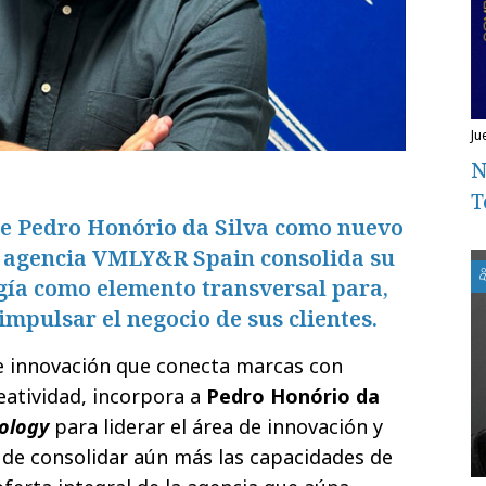
j
N
T
de Pedro Honório da Silva como nuevo
a agencia VMLY&R Spain consolida su
gía como elemento transversal para,
 impulsar el negocio de sus clientes.
de innovación que conecta marcas con
eatividad, incorpora a
Pedro Honório da
ology
para liderar el área de innovación y
o de consolidar aún más las capacidades de