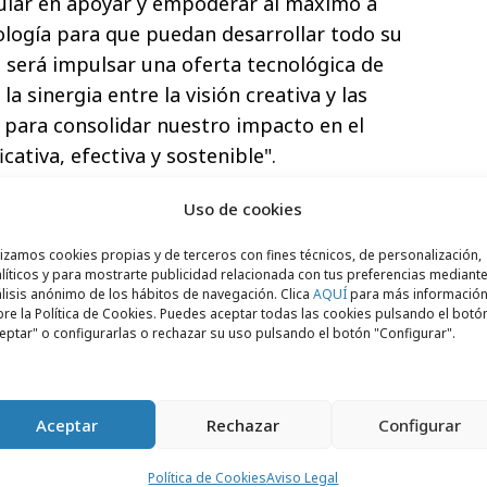
cular en apoyar y empoderar al máximo a
logía para que puedan desarrollar todo su
 será impulsar una oferta tecnológica de
la sinergia entre la visión creativa y las
 para consolidar nuestro impacto en el
ativa, efectiva y sostenible".
rsonas a través de la creatividad y la
Uso de cookies
lizamos cookies propias y de terceros con fines técnicos, de personalización,
líticos y para mostrarte publicidad relacionada con tus preferencias mediante
o al equipo de VMLY&R en España llega para
lisis anónimo de los hábitos de navegación. Clica
AQUÍ
para más informació
capacidades tecnológicas de la agencia,
re la Política de Cookies. Puedes aceptar todas las cookies pulsando el botó
eptar" o configurarlas o rechazar su uso pulsando el botón "Configurar".
l equipo de tecnología con el resto de las
encia. Con la incorporación de este nuevo
solida su apuesta por la tecnología como
Aceptar
Rechazar
Configurar
 junto a la creatividad, impulsar el
Política de Cookies
Aviso Legal