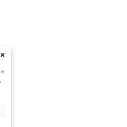
 el
n
n