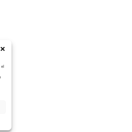
 el
n
n