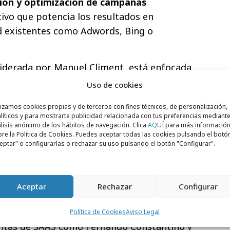
ión y optimización de campañas
tivo que potencia los resultados en
d existentes como Adwords, Bing o
liderada por Manuel Climent, está enfocada
iente final y es uno de los sistemas más
Uso de cookies
 gestión de campañas PPC
(
Pay per Click
)
lizamos cookies propias y de terceros con fines técnicos, de personalización,
entar el nivel de optimización como
líticos y para mostrarte publicidad relacionada con tus preferencias mediante
.
lisis anónimo de los hábitos de navegación. Clica
AQUÍ
para más informació
re la Política de Cookies. Puedes aceptar todas las cookies pulsando el botó
eptar" o configurarlas o rechazar su uso pulsando el botón "Configurar".
encial radica en su enfoque de creación de
entos de
negocio
específicos de cada
optimización en función de
métricas
Aceptar
Rechazar
Configurar
cto directo en la
cuenta de resultados
.
señada y desarrollada por expertos tanto
Política de Cookies
Aviso Legal
ntas de SAAS como Fernando Constantino y