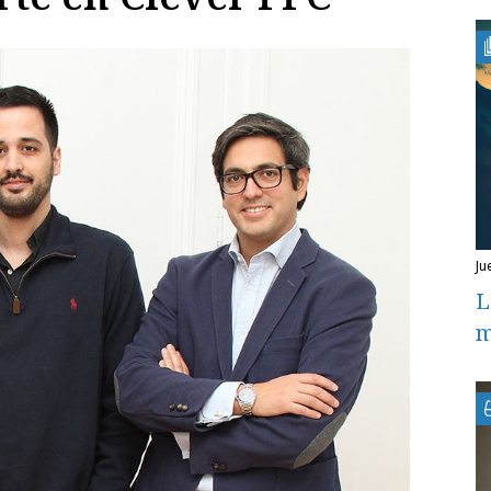
ju
L
m