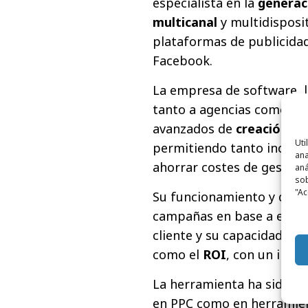
especialista en la
generac
multicanal
y multidisposi
plataformas de publicida
Facebook.
La empresa de software, 
tanto a agencias como a cl
avanzados de
creación y
Uti
permitiendo tanto increm
ana
ahorrar costes de gestión
aná
sob
"Ac
Su funcionamiento y difer
campañas en base a elem
cliente y su capacidad de
como el
ROI
, con un impa
La herramienta ha sido di
en PPC como en herramie