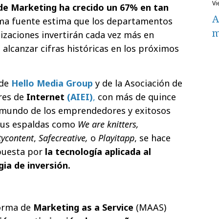
v
de Marketing ha crecido un 67% en tan
A
ma fuente estima que los departamentos
m
izaciones invertirán cada vez más en
 alcanzar cifras históricas en los próximos
 de
Hello Media Group
y de la Asociación de
res de
Internet
(AIEI)
,
con más de quince
l mundo de los emprendedores y exitosos
 sus espaldas como
We are knitters,
tycontent
,
Safecreative,
o
Playitapp
, se hace
puesta por
la tecnología aplicada al
ia de inversión.
orma de
Marketing as a Service
(MAAS)