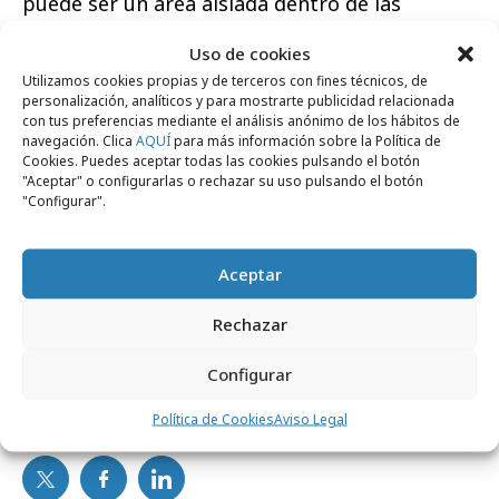
puede ser un área aislada dentro de las
organizaciones; debe formar parte de la
Uso de cookies
estrategia, de la innovación y de la forma de
Utilizamos cookies propias y de terceros con fines técnicos, de
crear valor para la sociedad. Nuestra misión es
personalización, analíticos y para mostrarte publicidad relacionada
con tus preferencias mediante el análisis anónimo de los hábitos de
impulsar la transformación sostenible
navegación. Clica
AQUÍ
para más información sobre la Política de
promoviendo el liderazgo femenino,
Cookies. Puedes aceptar todas las cookies pulsando el botón
"Aceptar" o configurarlas o rechazar su uso pulsando el botón
generando conocimiento y creando espacios
"Configurar".
de diálogo que ayuden a convertir los grandes
retos sociales y ambientales en oportunidades
Aceptar
para todos."
Rechazar
Configurar
Comparte
Política de Cookies
Aviso Legal