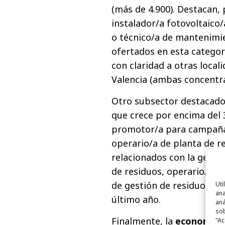
(más de 4.900). Destacan, 
instalador/a fotovoltaico
o técnico/a de mantenimie
ofertados en esta categor
con claridad a otras loca
Valencia (ambas concentra
Otro subsector destacado 
que crece por encima del
promotor/a para campaña d
operario/a de planta de re
relacionados con la gesti
de residuos, operario/a de
de gestión de residuos) s
Uti
ana
último año.
aná
sob
Finalmente, la
economía c
"Ac