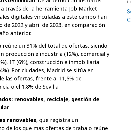
sostenibilidad
. De acuerdo con los datos
l
a través de la herramienta Job Market
S
rales digitales vinculadas a este campo han
C
 de 2022 y abril de 2023, en comparación
año anterior.
ía reúne un 31% del total de ofertas, siendo
en producción e industria (12%), comercial y
%), IT (6%), construcción e inmobiliaria
 (4%). Por ciudades, Madrid se sitúa en
e las ofertas, frente al 11,5% de
cia o el 1,8% de Sevilla.
os: renovables, reciclaje, gestión de
ular
as renovables
, que registra un
no de los que más ofertas de trabajo reúne