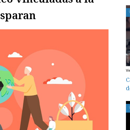
isparan
v
C
d