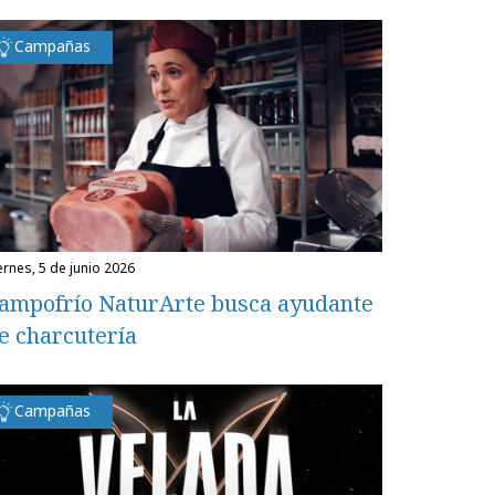
Campañas
iernes, 5 de junio 2026
ampofrío NaturArte busca ayudante
e charcutería
Campañas