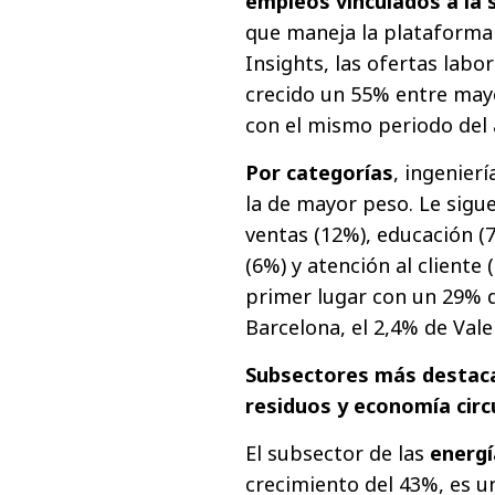
empleos vinculados a la 
que maneja la plataforma 
Insights, las ofertas labo
crecido un 55% entre mayo
con el mismo periodo del 
Por categorías
, ingenier
la de mayor peso. Le sigu
ventas (12%), educación (7
(6%) y atención al cliente
primer lugar con un 29% d
Barcelona, el 2,4% de Valen
Subsectores más destacad
residuos y economía circ
El subsector de las
energí
crecimiento del 43%, es u