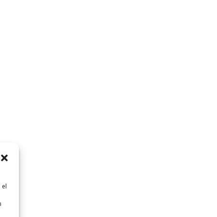
 el
n
n