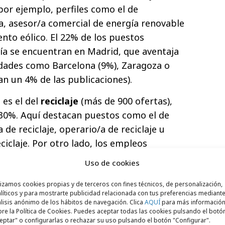
por ejemplo, perfiles como el de
/a, asesor/a comercial de energía renovable
nto eólico. El 22% de los puestos
ía se encuentran en Madrid, que aventaja
lidades como Barcelona (9%), Zaragoza o
n un 4% de las publicaciones).
es el del
reciclaje
(más de 900 ofertas),
 30%. Aquí destacan puestos como el de
e reciclaje, operario/a de reciclaje u
ciclaje. Por otro lado, los empleos
ón de residuos (como técnico/a de gestión
Uso de cookies
 gestión de residuos y técnico/a comercial
e han incrementado un 73% durante el
lizamos cookies propias y de terceros con fines técnicos, de personalización,
líticos y para mostrarte publicidad relacionada con tus preferencias mediante
lisis anónimo de los hábitos de navegación. Clica
AQUÍ
para más informació
re la Política de Cookies. Puedes aceptar todas las cookies pulsando el botó
ircular
registra una subida del 78% entre
eptar" o configurarlas o rechazar su uso pulsando el botón "Configurar".