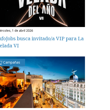
miércoles, 1 de abril 2026
nfoJobs busca invitado/a VIP para La
elada VI
Campañas