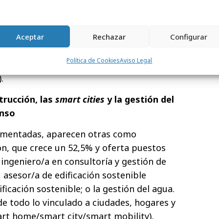
023, en comparación con el periodo
sobresalen puestos como el de consultor/a
ponsable de economía circular o gestor/a de
Aceptar
Rechazar
Configurar
lar. Por localidades, Barcelona (30%) y
Política de Cookies
Aviso Legal
aglutinan una mayor parte de las ofertas,
.
trucción, las
smart cities
y la gestión del
enso
omentadas, aparecen otras como
ón, que crece un 52,5% y oferta puestos
 ingeniero/a en consultoría y gestión de
asesor/a de edificación sostenible
icación sostenible; o la gestión del agua.
e todo lo vinculado a ciudades, hogares y
art home/smart city/smart mobility),