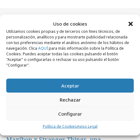
Uso de cookies
Artículos recientes
Utilizamos cookies propias y de terceros con fines técnicos, de
personalización, analíticos y para mostrarte publicidad relacionada
con tus preferencias mediante el análisis anónimo de los hábitos de
navegación. Clica
AQUÍ
para más información sobre la Política de
Campañas
Cookies. Puedes aceptar todas las cookies pulsando el botón
"Aceptar" o configurarlas o rechazar su uso pulsando el botón
"Configurar".
Aceptar
Rechazar
Configurar
Política de Cookies
Aviso Legal
domingo, 9 de agosto 2026
Maxibon x Stranger Things, una