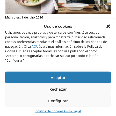
miércoles, 1 de julio 2026
Uso de cookies
Tesco impulsa la accesibilidad en la cocina
Utilizamos cookies propias y de terceros con fines técnicos, de
personalización, analíticos y para mostrarte publicidad relacionada
con tus preferencias mediante el análisis anónimo de los hábitos de
La ESG de las marcas a examen
navegación. Clica
AQUÍ
para más información sobre la Política de
Cookies. Puedes aceptar todas las cookies pulsando el botón
"Aceptar" o configurarlas o rechazar su uso pulsando el botón
"Configurar".
Aceptar
Rechazar
Configurar
viernes, 26 de junio 2026
Política de Cookies
Aviso Legal