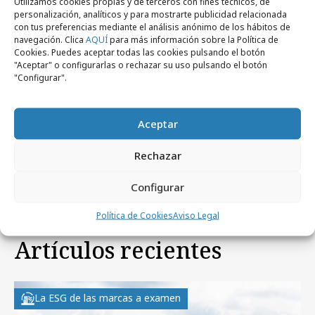
Utilizamos cookies propias y de terceros con fines técnicos, de
personalización, analíticos y para mostrarte publicidad relacionada
con tus preferencias mediante el análisis anónimo de los hábitos de
navegación. Clica
AQUÍ
para más información sobre la Política de
Cookies. Puedes aceptar todas las cookies pulsando el botón
"Aceptar" o configurarlas o rechazar su uso pulsando el botón
"Configurar".
jueves, 28 de mayo 2026
Aceptar
Orange y Real Madrid fomentan un uso
responsable de la tecnología
Rechazar
Configurar
Política de Cookies
Aviso Legal
Artículos recientes
La ESG de las marcas a examen