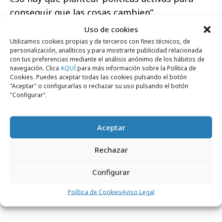
conseguir que las cosas cambien”.
Uso de cookies
Teresa López señaló que el cambio a nivel
Utilizamos cookies propias y de terceros con fines técnicos, de
global también puede impulsarse desde el
personalización, analíticos y para mostrarte publicidad relacionada
con tus preferencias mediante el análisis anónimo de los hábitos de
ámbito local: “
La solución pasa por el
navegación. Clica
AQUÍ
para más información sobre la Política de
feminismo
, por poner foco en las necesidades
Cookies. Puedes aceptar todas las cookies pulsando el botón
"Aceptar" o configurarlas o rechazar su uso pulsando el botón
reales de las mujeres, por construir espacios
"Configurar".
en los que ellas también aspiren a quedarse”.
“Así es, debemos mirar hacia dónde vamos
Aceptar
porque la realidad es muy completa y el futuro
Rechazar
depende de nosotras y de nosotros.
Necesitamos tomar partido y decidir hacia
Configurar
dónde queremos ir”, concluía la Ministra.
Política de Cookies
Aviso Legal