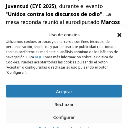
Juventud (EYE 2025)
, durante el evento
"
Unidos contra los discursos de odio"
. La
mesa redonda reunió al eurodiputado
Marcos
Ros (S&D)
, a
Beatriz Martín Padura
, y a los
Uso de cookies
creadores de contenido
Javier Ruescas
e
Utilizamos cookies propias y de terceros con fines técnicos, de
Imane Raissali
, en un espacio de diálogo
personalización, analíticos y para mostrarte publicidad relacionada
con tus preferencias mediante el análisis anónimo de los hábitos de
intergeneracional sobre el papel de la
navegación. Clica
AQUÍ
para más información sobre la Política de
juventud frente al odio digital.
Cookies. Puedes aceptar todas las cookies pulsando el botón
"Aceptar" o configurarlas o rechazar su uso pulsando el botón
"Configurar".
“Lo que pasa en la red no se queda en la red
porque tras esos perfiles hay personas con sus
vidas, sus circunstancias, su entorno y su salud
Aceptar
mental. Tenemos que ser conscientes de que
Rechazar
todo el daño que hacemos a través de la red
afecta a quien lo recibe tanto como a su
Configurar
propio entorno. Debemos ser empáticos y