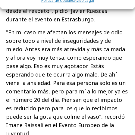
Política de Cookies
Aviso Legal
guiarnos por la educación y tratar de hablar
desde el respeto", pidió
Javier Ruescas
durante el evento en Estrasburgo.
"En mi caso me afectan los mensajes de odio
sobre todo a nivel de inseguridades y de
miedo. Antes era más atrevida y más calmada
y ahora voy muy tensa, como esperando que
pase algo. Eso es muy agotador. Estás
esperando que te ocurra algo malo. De ahí
viene la ansiedad. Para esa persona solo es un
comentario más, pero para mí a lo mejor ya es
el número 20 del día. Piensan que el impacto
es reducido pero para los que lo recibimos
puede ser la gota que colme el vaso", recordó
Imane Raissali en el Evento Europeo de la
Juventud.