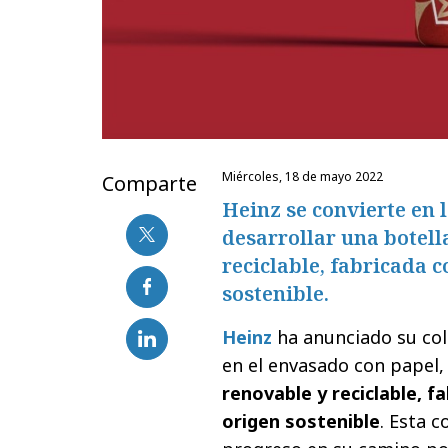
miércoles, 18 de mayo 2022
Comparte
Heinz se convierte en 
desarrollar una botell
reciclable, fabricada 
sostenible.
Heinz
ha anunciado su co
en el envasado con papel,
renovable y reciclable, 
origen sostenible
. Esta 