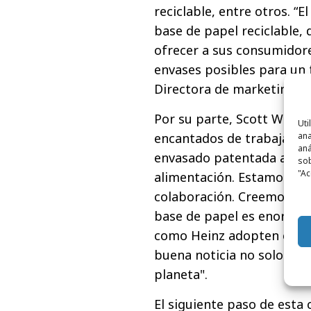
reciclable, entre otros. “
base de papel reciclable
ofrecer a sus consumidor
envases posibles para un f
Directora de marketing d
Por su parte, Scott Wins
Uti
encantados de trabajar co
ana
aná
envasado patentada a una 
sob
"Ac
alimentación. Estamos ent
colaboración. Creemos que
base de papel es enorme a
como Heinz adopten este 
buena noticia no solo par
planeta".
El siguiente paso de esta 