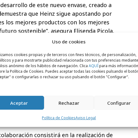
El desarrollo de este nuevo envase, creado a
, demuestra que Heinz sigue apostando por
es los mejores productos con los mejores
uturo sostenible”, asegura Elisenda Picola,
e Heinz España.
Uso de cookies
ton, CEO de Pulpex, comenta: "Estamos
lizamos cookies propias y de terceros con fines técnicos, de personalización,
n Heinz para llevar nuestra tecnología de
líticos y para mostrarte publicidad relacionada con tus preferencias mediante
lisis anónimo de los hábitos de navegación. Clica
AQUÍ
para más informació
marca tan reconocida en el sector de la
re la Política de Cookies. Puedes aceptar todas las cookies pulsando el botó
eptar" o configurarlas o rechazar su uso pulsando el botón "Configurar".
usiasmados con el potencial de esta
 la proyección de los envases fabricados a
 nivel mundial, y que empresas globales
Aceptar
Rechazar
Configurar
tipo de tecnología innovadora supone una
a los consumidores, sino también para el
Política de Cookies
Aviso Legal
colaboración consistirá en la realización de