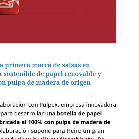
la primera marca de salsas en
a sostenible de papel renovable y
con pulpa de madera de origen
laboración con Pulpex, empresa innovadora
 para desarrollar una
botella de papel
fabricada al 100% con pulpa de madera de
colaboración supone para Heinz un gran