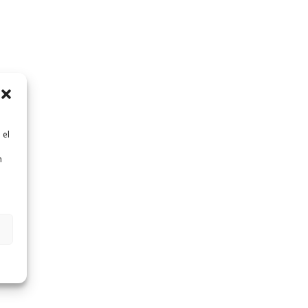
 el
n
n