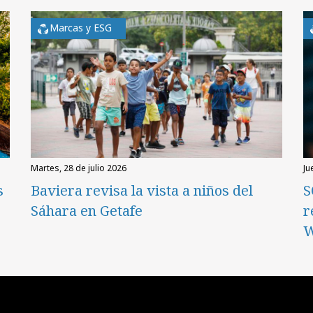
Marcas y ESG
martes, 28 de julio 2026
ju
s
Baviera revisa la vista a niños del
S
Sáhara en Getafe
r
W