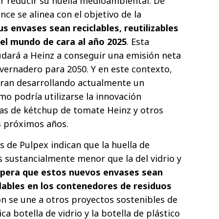
r reducir su huella medioambiental. De
ce se alinea con el objetivo de la
s envases sean reciclables, reutilizables
el mundo de cara al año 2025
. Esta
dará a Heinz a conseguir una emisión neta
nvernadero para 2050. Y en este contexto,
tran desarrollando actualmente un
o podría utilizarse la innovación
las de kétchup de tomate Heinz y otros
s próximos años.
s de Pulpex indican que la huella de
s sustancialmente menor que la del vidrio y
spera que estos nuevos envases sean
clables en los contenedores de residuos
ón se une a otros proyectos sostenibles de
a botella de vidrio y la botella de plástico