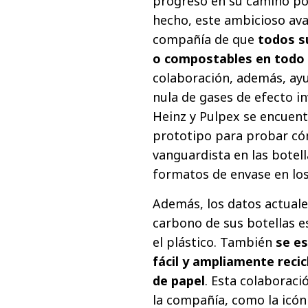
progreso en su camino po
hecho, este ambicioso avan
compañía de que
todos su
o compostables en todo 
colaboración, además, ayu
nula de gases de efecto i
Heinz y Pulpex se encuen
prototipo para probar cóm
vanguardista en las botel
formatos de envase en lo
Además, los datos actuale
carbono de sus botellas e
el plástico. También
se e
fácil y ampliamente reci
de papel
. Esta colaboraci
la compañía, como la icónic