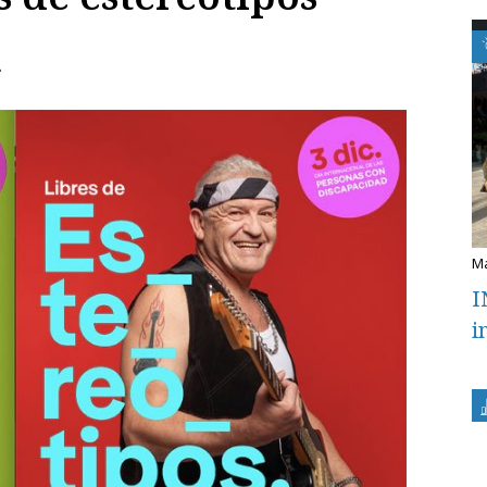
n
I
i