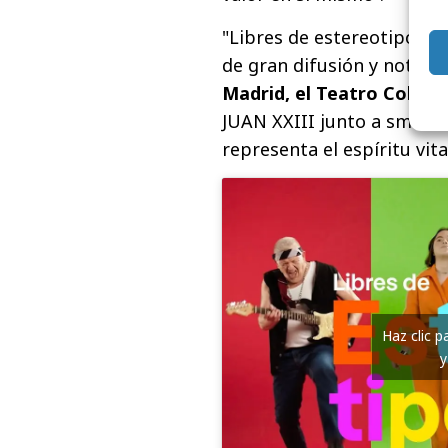
"Libres de estereotipos" 
de gran difusión y notor
Madrid, el Teatro Colise
JUAN XXIII junto a smile
representa el espíritu vit
Haz clic 
y