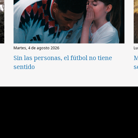
martes, 4 de agosto 2026
l
Sin las personas, el fútbol no tiene
M
sentido
s