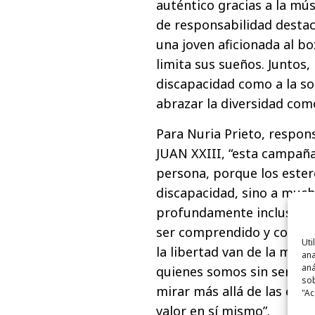
auténtico gracias a la mú
de responsabilidad destac
una joven aficionada al b
limita sus sueños. Juntos,
discapacidad como a la so
abrazar la diversidad com
Para Nuria Prieto, resp
JUAN XXIII, “esta campañ
persona, porque los ester
discapacidad, sino a much
profundamente inclusiva,
ser comprendido y compart
Uti
la libertad van de la man
ana
aná
quienes somos sin ser juzg
sob
mirar más allá de las etiq
"Ac
valor en sí mismo”.