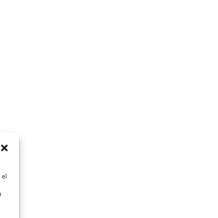
 el
n
n