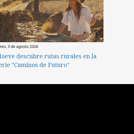
unes, 3 de agosto 2026
oeve descubre rutas rurales en la
erie "Caminos de Futuro"