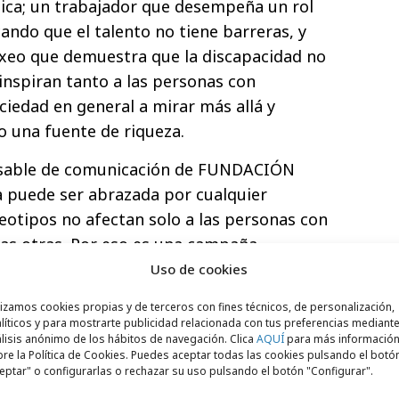
sica; un trabajador que desempeña un rol
ando que el talento no tiene barreras, y
oxeo que demuestra que la discapacidad no
 inspiran tanto a las personas con
ciedad en general a mirar más allá y
o una fuente de riqueza.
onsable de comunicación de FUNDACIÓN
a puede ser abrazada por cualquier
eotipos no afectan solo a las personas con
as otras. Por eso es una campaña
 ya que transmite un mensaje que puede
Uso de cookies
ido por todas las personas. La inclusión y
lizamos cookies propias y de terceros con fines técnicos, de personalización,
o, porque todos tenemos derecho a ser
líticos y para mostrarte publicidad relacionada con tus preferencias mediante
lisis anónimo de los hábitos de navegación. Clica
AQUÍ
para más informació
ados. Por eso, invitamos a la sociedad a
re la Política de Cookies. Puedes aceptar todas las cookies pulsando el botó
uetas y a valorar la diversidad como un
eptar" o configurarlas o rechazar su uso pulsando el botón "Configurar".