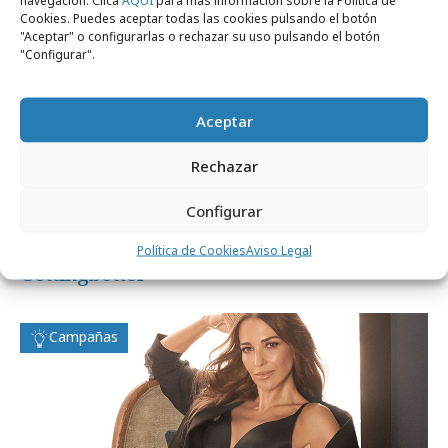
navegación. Clica
AQUÍ
para más información sobre la Política de
Cookies. Puedes aceptar todas las cookies pulsando el botón
"Aceptar" o configurarlas o rechazar su uso pulsando el botón
"Configurar".
Aceptar
Rechazar
Configurar
martes, 19 de mayo 2026
Nueva Directora de negocio y growth en
Política de Cookies
Aviso Legal
Gettingbetter
Campañas