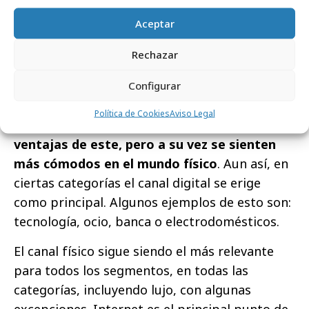
pieza clave en la búsqueda de información el
Aceptar
punto de venta físico sigue siendo referente
para ellos sobre todo en algunas categorías
Rechazar
como moda, alimentación, belleza o
automoción. En los adultos es donde más se
Configurar
percibe esta ambivalencia:
se han adaptado al
Política de Cookies
Aviso Legal
mundo digital y aprovechan todas las
ventajas de este, pero a su vez se sienten
más cómodos en el mundo físico
. Aun así, en
ciertas categorías el canal digital se erige
como principal. Algunos ejemplos de esto son:
tecnología, ocio, banca o electrodomésticos.
El canal físico sigue siendo el más relevante
para todos los segmentos, en todas las
categorías, incluyendo lujo, con algunas