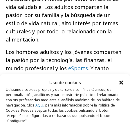
vida saludable. Los adultos comparten la
pasión por su familia y la búsqueda de un
estilo de vida natural, alto interés por temas
culturales y por todo lo relacionado con la
alimentación.
Los hombres adultos y los jóvenes comparten
la pasión por la tecnología, las finanzas, el
mundo profesional y los
eSports
. Y tanto
mujeres y jóvenes son
adictos a todo lo
Uso de cookies
relacionado con la moda.
Utilizamos cookies propias y de terceros con fines técnicos, de
personalización, analíticos y para mostrarte publicidad relacionada
La importancia de lo digital
con tus preferencias mediante el análisis anónimo de los hábitos de
navegación. Clica
AQUÍ
para más información sobre la Política de
Los canales digitales ya son claves en la
Cookies. Puedes aceptar todas las cookies pulsando el botón
"Aceptar" o configurarlas o rechazar su uso pulsando el botón
búsqueda de información de productos y
"Configurar".
marcas. Pese a que digital se muestra como