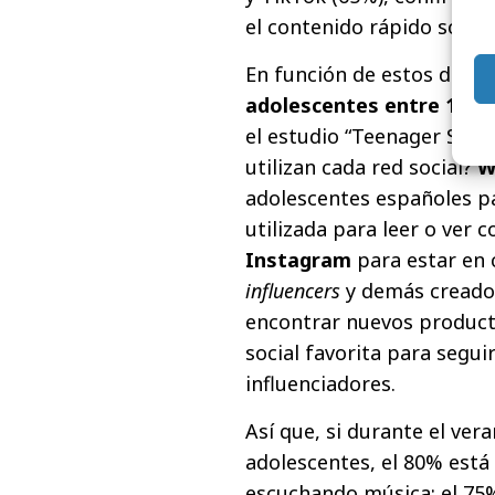
el contenido rápido son su
En función de estos dato
adolescentes entre 13 y 2
el estudio “Teenager Surv
utilizan cada red social?
W
adolescentes españoles p
utilizada para leer o ver 
Instagram
para estar en 
influencers
y demás creador
encontrar nuevos product
social favorita para segui
influenciadores.
Así que, si durante el ve
adolescentes, el 80% está
escuchando música; el 75% 