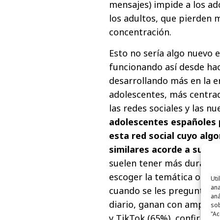
mensajes) impide a los a
los adultos, que pierden 
concentración.
Esto no sería algo nuevo e
funcionando así desde hace
desarrollando más en la er
adolescentes, más centrad
las redes sociales y las n
adolescentes españoles p
esta red social cuyo alg
similares acorde a sus g
suelen tener más duració
escoger la temática o víde
Uti
ana
cuando se les pregunta por
aná
diario, ganan con amplia
sob
"Ac
y TikTok (65%), confirman