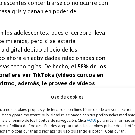
dolescentes concentrarse como ocurre con
masa gris y ganan en poder de
n los adolescentes, pues el cerebro lleva
 milenios, pero sí se estaría
a digital debido al ocio de los
o ahora en actividades relacionadas con
uevas tecnologías. De hecho,
el 58% de los
refiere ver TikToks (vídeos cortos en
oritmo, además, le provee de vídeos
ustos) que vídeos en Youtube (42%)
, que
Uso de cookies
n y donde activamente el adolescente debe
o del que quiere disfrutar. De hecho,
lizamos cookies propias y de terceros con fines técnicos, de personalización,
líticos y para mostrarte publicidad relacionada con tus preferencias mediante
 las redes sociales que más utilizan a
lisis anónimo de los hábitos de navegación. Clica
AQUÍ
para más informació
 mayoría Whatsapp (89%), Instagram (73%)
re la Política de Cookies. Puedes aceptar todas las cookies pulsando el botó
eptar" o configurarlas o rechazar su uso pulsando el botón "Configurar".
do que estar en contacto con los amigos y