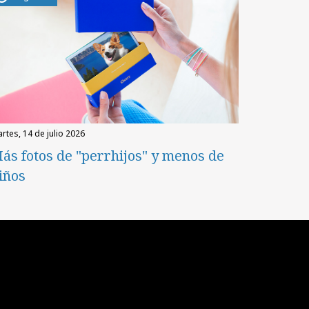
martes, 14 de julio 2026
ás fotos de "perrhijos" y menos de
iños