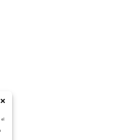
 el
n
n