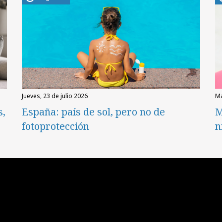
jueves, 23 de julio 2026
s,
España: país de sol, pero no de
M
fotoprotección
n