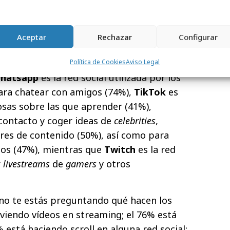
s principales actividades.
s podemos decir que
la mayoría de los
Aceptar
Rechazar
Configurar
4 años utilizan las redes sociales
, según
ey 2023” de Audience Origin pero, ¿para qué
Política de Cookies
Aviso Legal
hatsapp
es la red social utilizada por los
ara chatear con amigos (74%),
TikTok
es
cosas sobre las que aprender (41%),
contacto y coger ideas de
celebrities
,
es de contenido (50%), así como para
os (47%), mientras que
Twitch
es la red
r
livestreams
de
gamers
y otros
rano te estás preguntando qué hacen los
 viendo vídeos en streaming; el 76% está
está haciendo scroll en alguna red social;