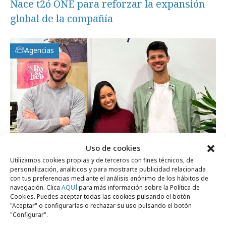
Nace t2ó ONE para reforzar la expansión
global de la compañía
Agencias
Uso de cookies
Utilizamos cookies propias y de terceros con fines técnicos, de
personalización, analíticos y para mostrarte publicidad relacionada
con tus preferencias mediante el análisis anónimo de los hábitos de
navegación. Clica
AQUÍ
para más información sobre la Política de
miércoles, 29 de mayo 2024
Cookies. Puedes aceptar todas las cookies pulsando el botón
"Aceptar" o configurarlas o rechazar su uso pulsando el botón
Tres nuevas incorporaciones en Grupo
"Configurar".
Bent