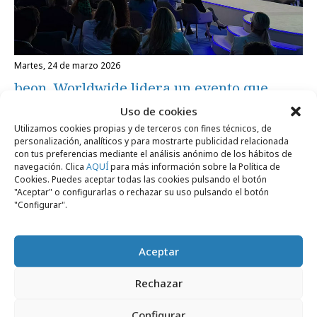
martes, 24 de marzo 2026
beon. Worldwide lidera un evento que
redefine la comunicación corporativa
Uso de cookies
global
Utilizamos cookies propias y de terceros con fines técnicos, de
personalización, analíticos y para mostrarte publicidad relacionada
con tus preferencias mediante el análisis anónimo de los hábitos de
navegación. Clica
AQUÍ
para más información sobre la Política de
Empresas y Negocios
Cookies. Puedes aceptar todas las cookies pulsando el botón
"Aceptar" o configurarlas o rechazar su uso pulsando el botón
"Configurar".
Aceptar
Rechazar
Configurar