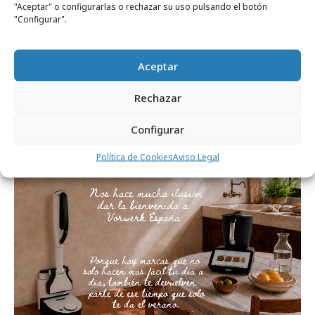
"Aceptar" o configurarlas o rechazar su uso pulsando el botón
"Configurar".
Comparte
Aceptar
Rechazar
Noticias Relacionadas
Configurar
Política de Cookies
Aviso Legal
Agencias