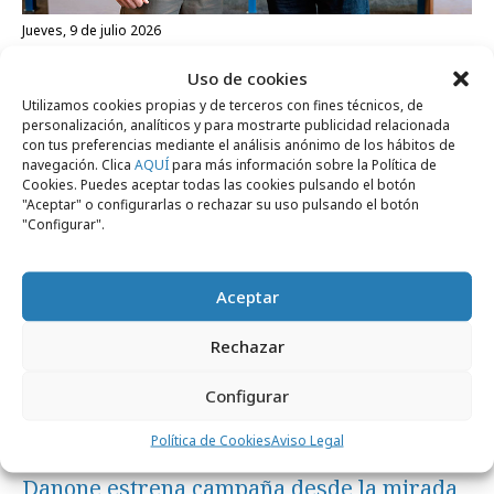
jueves, 9 de julio 2026
Havas adquiere la empresa española MUT
Uso de cookies
Utilizamos cookies propias y de terceros con fines técnicos, de
personalización, analíticos y para mostrarte publicidad relacionada
Campañas
con tus preferencias mediante el análisis anónimo de los hábitos de
navegación. Clica
AQUÍ
para más información sobre la Política de
Cookies. Puedes aceptar todas las cookies pulsando el botón
"Aceptar" o configurarlas o rechazar su uso pulsando el botón
"Configurar".
Aceptar
Rechazar
Configurar
Política de Cookies
Aviso Legal
miércoles, 17 de junio 2026
Danone estrena campaña desde la mirada