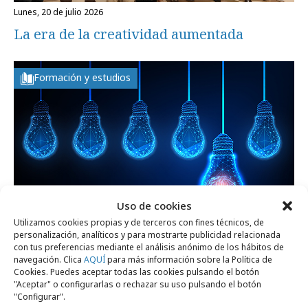
lunes, 20 de julio 2026
La era de la creatividad aumentada
Formación y estudios
Uso de cookies
Utilizamos cookies propias y de terceros con fines técnicos, de
personalización, analíticos y para mostrarte publicidad relacionada
con tus preferencias mediante el análisis anónimo de los hábitos de
navegación. Clica
AQUÍ
para más información sobre la Política de
miércoles, 15 de julio 2026
Cookies. Puedes aceptar todas las cookies pulsando el botón
"Aceptar" o configurarlas o rechazar su uso pulsando el botón
La nueva fórmula del éxito creativo: IA +
"Configurar".