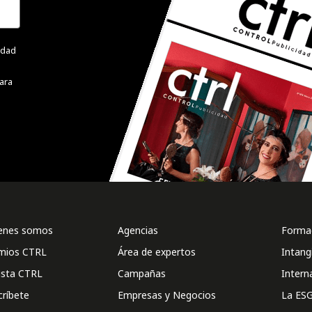
cidad
ara
enes somos
Agencias
Formac
mios CTRL
Área de expertos
Intang
ista CTRL
Campañas
Intern
críbete
Empresas y Negocios
La ESG