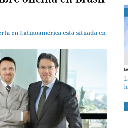
erta en Latinoamérica está situada en
j
L
l