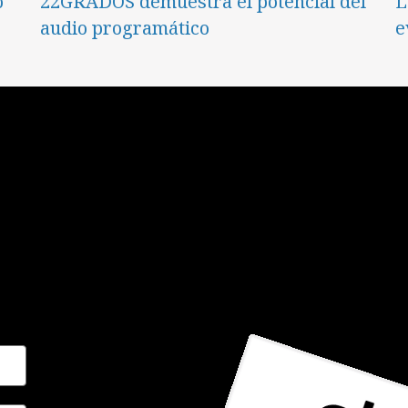
o
22GRADOS demuestra el potencial del
L
audio programático
e