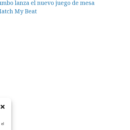
umbo lanza el nuevo juego de mesa
atch My Beat
 el
n