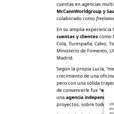
cuentas en agencias multi
McCannWorldgroup y Saa
colaborado como
freelanc
En su amplia experiencia 
cuentas y clientes
como Ib
Cola, Turespaña, Calvo, To
Ministerio de Fomento, U
Madrid.
Según la propia Lucía, “me
crecimiento de una oficin
pero con una sólida traye
de convencerle fue
“el eq
una
agencia independien
proyectos, sobre todo en e
Uti
ana
aná