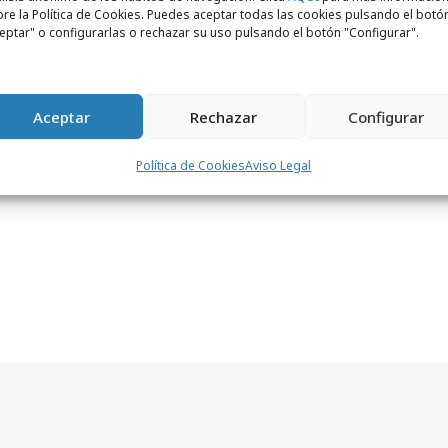
or general de Manifiesto, “contar con Lucía
re la Política de Cookies. Puedes aceptar todas las cookies pulsando el botó
sonalmente encajar a la perfección con los
eptar" o configurarlas o rechazar su uso pulsando el botón "Configurar".
tamos convencidos de que nos ayudará
eriencia y la
visión estratégica y de
e toda su carrera
.”
Aceptar
Rechazar
Configurar
Política de Cookies
Aviso Legal