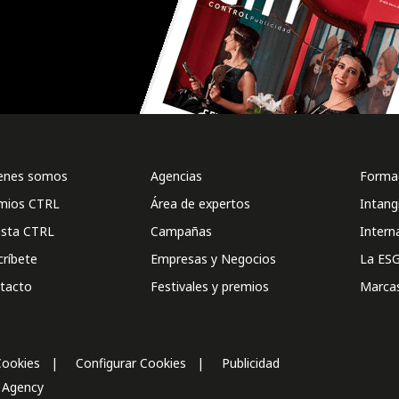
enes somos
Agencias
Formac
mios CTRL
Área de expertos
Intang
ista CTRL
Campañas
Intern
críbete
Empresas y Negocios
La ESG
tacto
Festivales y premios
Marca
Cookies
Configurar Cookies
Publicidad
l Agency