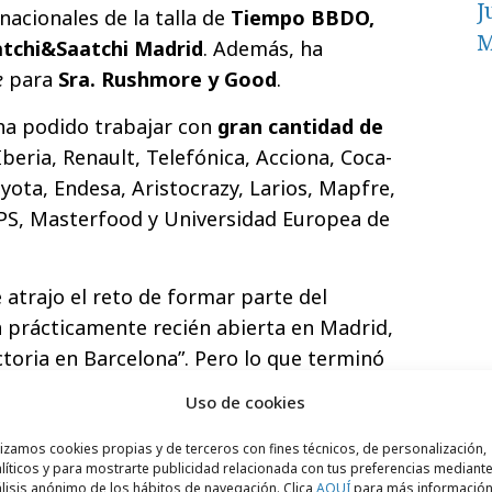
J
nacionales de la talla de
Tiempo BBDO,
M
tchi&Saatchi Madrid
. Además, ha
e
para
Sra. Rushmore y Good
.
ha podido trabajar con
gran cantidad de
eria, Renault, Telefónica, Acciona, Coca-
yota, Endesa, Aristocrazy, Larios, Mapfre,
PS, Masterfood y Universidad Europea de
 atrajo el reto de formar parte del
a prácticamente recién abierta en Madrid,
ctoria en Barcelona”. Pero lo que terminó
uipo y ambiente de trabajo
. El que fuese
Uso de cookies
te
donde pudiese llevar todo tipo de
l área digital”.
lizamos cookies propias y de terceros con fines técnicos, de personalización,
líticos y para mostrarte publicidad relacionada con tus preferencias mediante
lisis anónimo de los hábitos de navegación. Clica
AQUÍ
para más informació