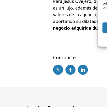
Para Jesús Ovejero, direct
sob
es un lujo, además de per
"Ac
valores de la agencia, es
aportando su dilatada exp
negocio adquirida durant
Comparte