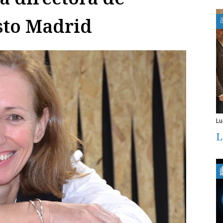
sto Madrid
l
L