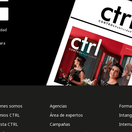
cidad
ara
enes somos
Agencias
Formac
mios CTRL
Área de expertos
Intang
ista CTRL
Campañas
Intern