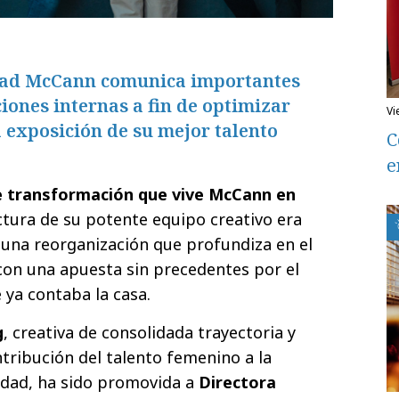
idad McCann comunica importantes
ones internas a fin de optimizar
v
a exposición de su mejor talento
C
e
e transformación que vive McCann en
ructura de su potente equipo creativo era
e una reorganización que profundiza en el
con una apuesta sin precedentes por el
 ya contaba la casa.
g
, creativa de consolidada trayectoria y
ntribución del talento femenino a la
edad, ha sido promovida a
Directora