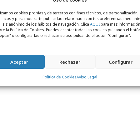
o la dirección de Emiliano González De
lizamos cookies propias y de terceros con fines técnicos, de personalización,
cer
de McCann y
Chief Creative Integration
líticos y para mostrarte publicidad relacionada con tus preferencias mediante
lisis anónimo de los hábitos de navegación. Clica
AQUÍ
para más informació
group
. “El objetivo de esta reorganización
re la Política de Cookies. Puedes aceptar todas las cookies pulsando el botó
lento que ya había en el grupo, dándole
eptar" o configurarlas o rechazar su uso pulsando el botón "Configurar".
al que empodere y dé visibilidad al equipo.
Álvaro y Martín son algunos de los
on los que he tenido la suerte de trabajar
Aceptar
Rechazar
Configurar
onzález De Pietri. “Ahora tendrán ocasión
Política de Cookies
Aviso Legal
ás sustancial en el producto creativo y en