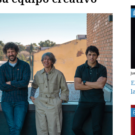
j
E
l