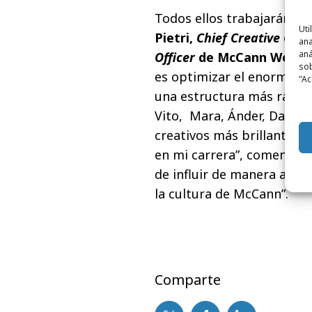
Todos ellos trabajarán
baj
Uti
Pietri,
Chief Creative Offi
ana
aná
Officer
de McCann World
sob
es optimizar el enorme ta
"Ac
una estructura más racion
Vito, Mara, Ánder, David, 
creativos más brillantes c
en mi carrera”, comenta G
de influir de manera aún m
la cultura de McCann”.
Comparte