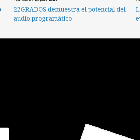
o
22GRADOS demuestra el potencial del
L
audio programático
e