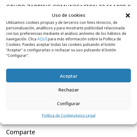
GRUPO ZAPPING COMUNICACION 32.614.929 €
Uso de cookies
GRUPO RUIZ NICOLI LINEAS 32.487.415 €
Utilizamos cookies propias y de terceros con fines técnicos, de
personalización, analíticos y para mostrarte publicidad relacionada
ROAD 26.742.142 €
con tus preferencias mediante el análisis anónimo de los hábitos de
navegación. Clica
AQUÍ
para más información sobre la Política de
Cookies. Puedes aceptar todas las cookies pulsando el botón
SINTESIS SPC 25.878.375 €
"Aceptar" o configurarlas o rechazar su uso pulsando el botón
"Configurar".
ARNOLDFUEL 25.652.983 €
RESTO AGENCIAS 224.456.217 €
Aceptar
Rechazar
Total
general:
3.621.610.959 €
Configurar
Política de Cookies
Aviso Legal
Comparte