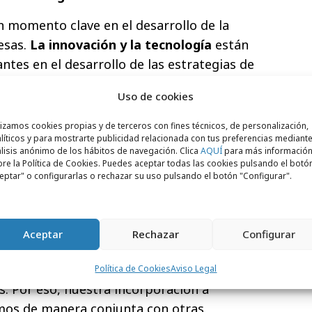
 momento clave en el desarrollo de la
esas.
La innovación y la tecnología
están
tes en el desarrollo de las estrategias de
 las marcas. Para dar respuesta a esta
Uso de cookies
a tecnología y creatividad para desarrollar
la ejecución de planes de lanzamiento al
lizamos cookies propias y de terceros con fines técnicos, de personalización,
líticos y para mostrarte publicidad relacionada con tus preferencias mediante
 de ventas, operaciones e inversión para
lisis anónimo de los hábitos de navegación. Clica
AQUÍ
para más informació
fectividad de las campañas de marketing y
re la Política de Cookies. Puedes aceptar todas las cookies pulsando el botó
eptar" o configurarlas o rechazar su uso pulsando el botón "Configurar".
, basado en la captura, análisis y
remo a extremo.
ctor general de MIO One, "la digitalización
Aceptar
Rechazar
Configurar
e la Inteligencia Artificial en este último
 clave para el desarrollo y el crecimiento
Política de Cookies
Aviso Legal
. Por eso, nuestra incorporación a
emos de manera conjunta con otras