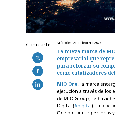
miércoles, 21 de febrero 2024
Comparte
La nueva marca de MIO
empresarial que repre
para reforzar su compr
como catalizadores de
MIO One
, la marca encarg
ejecución a través de los 
de MIO Group, se ha adhe
Digital (
Adigital
). Una ac
One por aunar personas y