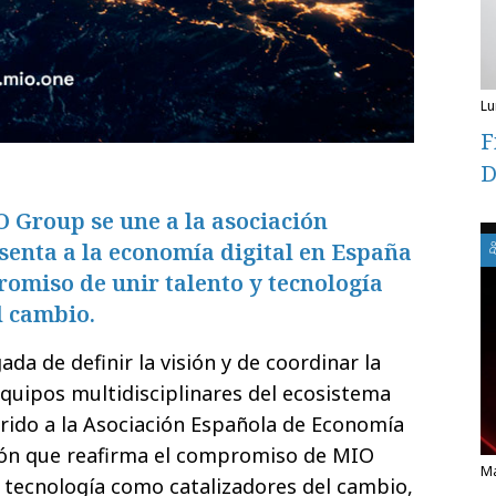
l
F
D
 Group se une a la asociación
senta a la economía digital en España
omiso de unir talento y tecnología
l cambio.
ada de definir la visión y de coordinar la
equipos multidisciplinares del ecosistema
rido a la Asociación Española de Economía
ción que reafirma el compromiso de MIO
 tecnología como catalizadores del cambio,