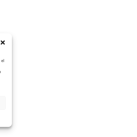
 el
n
n