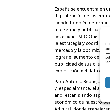
España se encuentra en un
digitalización de las empr
siendo también determinan
marketing y publicidad de
necesidad, MIO One integr
la estrategia y coordinar 
Uti
ana
mercado y la optimización
aná
lograr el aumento de la e
sob
"Ac
publicidad de sus clientes
explotación del data ext
Para Antonio Requejo, dire
y, especialmente, el auge d
año, están siendo aspectos
económico de nuestro país
Adigital, donde trabajar