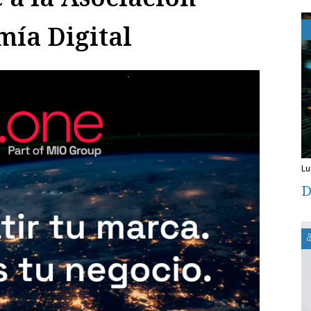
ía Digital
l
D