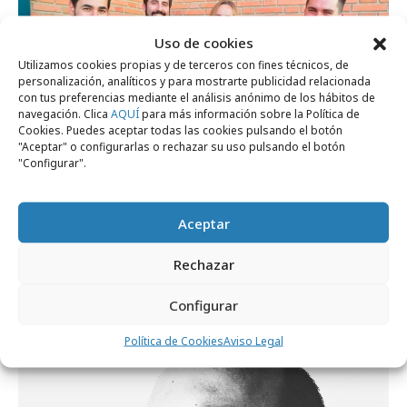
Uso de cookies
Utilizamos cookies propias y de terceros con fines técnicos, de
personalización, analíticos y para mostrarte publicidad relacionada
con tus preferencias mediante el análisis anónimo de los hábitos de
navegación. Clica
AQUÍ
para más información sobre la Política de
Cookies. Puedes aceptar todas las cookies pulsando el botón
"Aceptar" o configurarlas o rechazar su uso pulsando el botón
"Configurar".
Aceptar
viernes, 11 de octubre 2019
MRM//McCann refuerza su equipo creativo
Rechazar
con cuatro fichajes
Configurar
Política de Cookies
Aviso Legal
Agencias