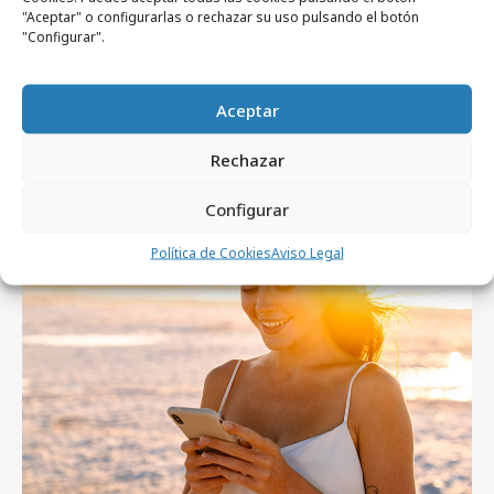
"Aceptar" o configurarlas o rechazar su uso pulsando el botón
"Configurar".
Aceptar
viernes, 31 de julio 2026
WPP Media incorpora a Juan Antonio Ortiz
Rechazar
Configurar
Agencias
Política de Cookies
Aviso Legal