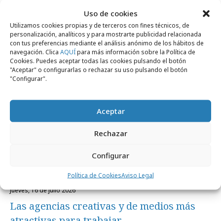
Uso de cookies
Noticias Relacionadas
Utilizamos cookies propias y de terceros con fines técnicos, de
personalización, analíticos y para mostrarte publicidad relacionada
con tus preferencias mediante el análisis anónimo de los hábitos de
navegación. Clica
AQUÍ
para más información sobre la Política de
Formación y estudios
Cookies. Puedes aceptar todas las cookies pulsando el botón
"Aceptar" o configurarlas o rechazar su uso pulsando el botón
"Configurar".
Aceptar
Rechazar
Configurar
Política de Cookies
Aviso Legal
jueves, 16 de julio 2026
Las agencias creativas y de medios más
atractivas para trabajar