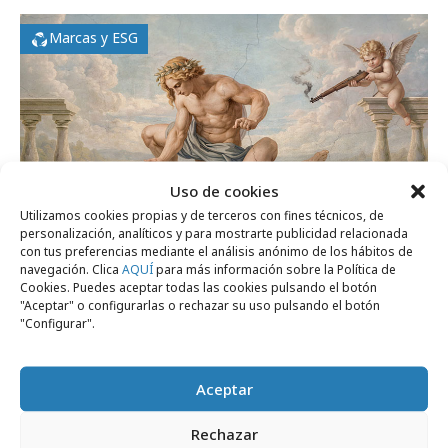
Marcas y ESG
Uso de cookies
Utilizamos cookies propias y de terceros con fines técnicos, de
personalización, analíticos y para mostrarte publicidad relacionada
con tus preferencias mediante el análisis anónimo de los hábitos de
navegación. Clica
AQUÍ
para más información sobre la Política de
Cookies. Puedes aceptar todas las cookies pulsando el botón
martes, 23 de junio 2026
"Aceptar" o configurarlas o rechazar su uso pulsando el botón
Amnistía Internacional denuncia la
"Configurar".
persecución del amor LGTBIQ+
Aceptar
Campañas
Rechazar