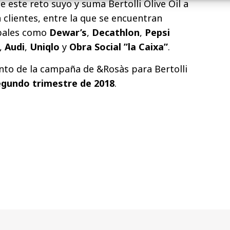
 este reto suyo y suma Bertolli Olive Oil a
 clientes, entre la que se encuentran
obales como
Dewar’s
,
Decathlon
,
Pepsi
,
Audi
,
Uniqlo
y
Obra Social ”la Caixa”
.
nto de la campaña de &Rosàs para Bertolli
egundo trimestre de 2018
.