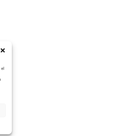
 el
n
n