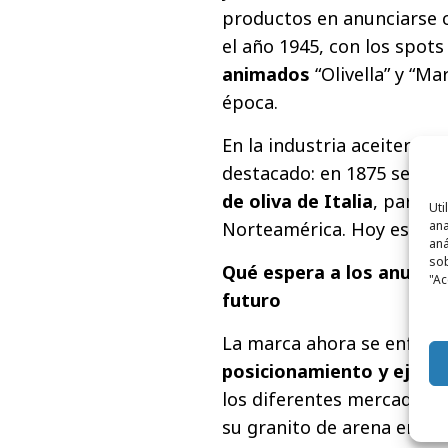
productos en anunciarse c
el año 1945, con los spot
animados
“Olivella” y “M
época.
En la industria aceitera, s
destacado: en 1875 se conv
de oliva de Italia
, para a
Uti
ana
Norteamérica. Hoy está p
aná
sob
Qué espera a los anuncios 
"Ac
futuro
La marca ahora se enfren
posicionamiento y ejecu
los diferentes mercados, 
su granito de arena en u