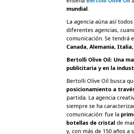
enseña
Bertolli Olive Oil
a
mundial
.
La agencia aúna así todos
diferentes agencias, cuan
comunicación. Se tendrá 
Canada, Alemania, Italia,
Bertolli Olive Oil: Una m
publicitaria y en la indust
Bertolli Olive Oil busca q
posicionamiento a través
partida. La agencia creat
siempre se ha caracteriza
comunicación: fue la
prim
botellas de cristal
de man
y, con más de 150 años a 