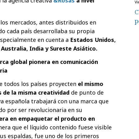
 la agencia creativa
&Rosàs
a nivel
v
C
p
 los mercados, antes distribuidos en
do cada país desarrollaba su propia
especialmente en cuenta a
Estados Unidos,
 Australia, India y Sureste Asiático.
arca global pionera en comunicación
ria
ue todos los países proyecten
el mismo
 de la misma creatividad
de punto de
iva española trabajará con una marca que
do por ser revolucionaria en su
era en empaquetar el producto en
era que el líquido contenido fuese visible
sus espaldas, fue uno de los primeros