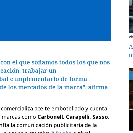
v
A
m
o con el que soñamos todos los que nos
cación: trabajar un
bal e implementarlo de forma
de los mercados de la marca", afirma
e comercializa aceite embotellado y cuenta
de marcas como
Carbonell, Carapelli, Sasso,
onfía la comunicación publicitaria de la