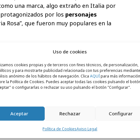
omo una marca, algo extraño en Italia por
s protagonizados por los
personajes
aria Rosa”, que fueron muy populares en la
u
core business
, Bertolli Olive Oil también ha
Uso de cookies
irtió en la
primera exportadora de aceite
quellos emigrantes que se encontraban en
lizamos cookies propias y de terceros con fines técnicos, de personalización,
líticos y para mostrarte publicidad relacionada con tus preferencias mediante
resente en 50 países
lisis anónimo de los hábitos de navegación. Clica
AQUÍ
para más informació
re la Política de Cookies. Puedes aceptar todas las cookies pulsando el botó
publicitarios de Bertolli Olive Oil en el
eptar" o configurarlas o rechazar su uso pulsando el botón "Configurar".
ta al
reto de reforzar y aunar en
Aceptar
Rechazar
Configurar
ciones
que hasta ahora eran distintos en
sin olvidar su propósito de marca: aportar
Política de Cookies
Aviso Legal
n mundo en el que podemos disfrutar