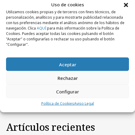
Uso de cookies
Utilizamos cookies propias y de terceros con fines técnicos, de
personalización, analíticos y para mostrarte publicidad relacionada
con tus preferencias mediante el análisis anónimo de los hábitos de
navegación. Clica
AQUÍ
para más información sobre la Política de
Cookies. Puedes aceptar todas las cookies pulsando el botón
"Aceptar" o configurarlas o rechazar su uso pulsando el botón
"Configurar".
Aceptar
lunes, 22 de noviembre 2021
MAPFRE te invita a vivir el mejor tenis
Rechazar
desde el sofá
Configurar
Política de Cookies
Aviso Legal
Artículos recientes