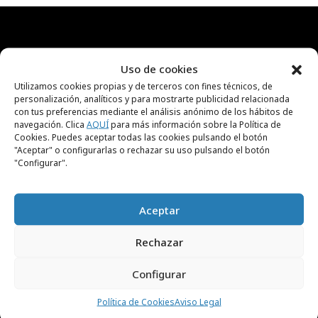
RECIBE NUESTRA
Uso de cookies
NEWSLETTER
Utilizamos cookies propias y de terceros con fines técnicos, de
personalización, analíticos y para mostrarte publicidad relacionada
con tus preferencias mediante el análisis anónimo de los hábitos de
navegación. Clica
AQUÍ
para más información sobre la Política de
Suscríbete gratis a nuestra newsletter para
Cookies. Puedes aceptar todas las cookies pulsando el botón
recibir cada día el contenido más actual sobre
"Aceptar" o configurarlas o rechazar su uso pulsando el botón
"Configurar".
creatividad, publicidad, marketing, y
comunicación.
Aceptar
Rechazar
Configurar
He leído y acepto el
Aviso Legal y la Política de
Política de Cookies
Aviso Legal
Privacidad