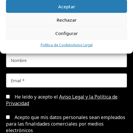
NEWSLETTER
Aceptar
Rechazar
Suscríbete gratis a nuestra newsletter para
recibir cada día el contenido más actual sobre
Configurar
creatividad, publicidad, marketing, y
Política de Cookies
Aviso Legal
comunicación.
He leído y acepto el
Aviso Legal y la Política de
Privacidad
Acepto que mis datos personales sean empleados
para las finalidades comerciales por medios
electrónicos