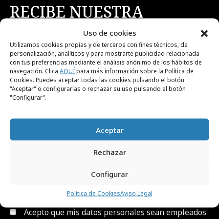
RECIBE NUESTRA
NEWSLETTER
Uso de cookies
Utilizamos cookies propias y de terceros con fines técnicos, de
personalización, analíticos y para mostrarte publicidad relacionada
Suscríbete gratis a nuestra newsletter para
con tus preferencias mediante el análisis anónimo de los hábitos de
recibir cada día el contenido más actual sobre
navegación. Clica
AQUÍ
para más información sobre la Política de
Cookies. Puedes aceptar todas las cookies pulsando el botón
creatividad, publicidad, marketing, y
"Aceptar" o configurarlas o rechazar su uso pulsando el botón
"Configurar".
comunicación.
Aceptar
Rechazar
Configurar
He leído y acepto el
Aviso Legal y la Política de
Privacidad
Política de Cookies
Aviso Legal
Acepto que mis datos personales sean empleados