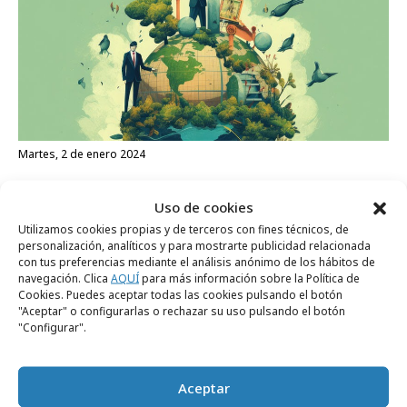
martes, 2 de enero 2024
Sostenibilidad y retorno de la ESG
Uso de cookies
Utilizamos cookies propias y de terceros con fines técnicos, de
personalización, analíticos y para mostrarte publicidad relacionada
con tus preferencias mediante el análisis anónimo de los hábitos de
navegación. Clica
AQUÍ
para más información sobre la Política de
Cookies. Puedes aceptar todas las cookies pulsando el botón
RECIBE NUESTRA
"Aceptar" o configurarlas o rechazar su uso pulsando el botón
"Configurar".
NEWSLETTER
Aceptar
Suscríbete gratis a nuestra newsletter para