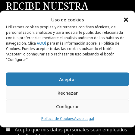
RECIBE NUESTRA
NEWSLETTER
Uso de cookies
Utilizamos cookies propias y de terceros con fines técnicos, de
personalización, analíticos y para mostrarte publicidad relacionada
Suscríbete gratis a nuestra newsletter para
con tus preferencias mediante el análisis anónimo de los hábitos de
recibir cada día el contenido más actual sobre
navegación. Clica
AQUÍ
para más información sobre la Política de
Cookies. Puedes aceptar todas las cookies pulsando el botón
creatividad, publicidad, marketing, y
"Aceptar" o configurarlas o rechazar su uso pulsando el botón
comunicación.
"Configurar".
Aceptar
Rechazar
Configurar
He leído y acepto el
Aviso Legal y la Política de
Privacidad
Política de Cookies
Aviso Legal
Acepto que mis datos personales sean empleados