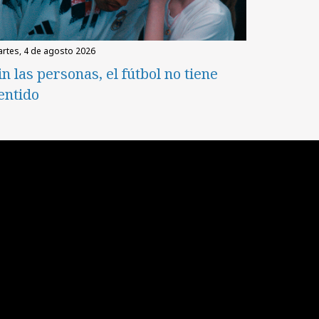
martes, 4 de agosto 2026
in las personas, el fútbol no tiene
entido