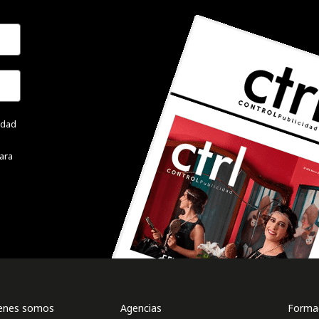
cidad
ara
enes somos
Agencias
Formac