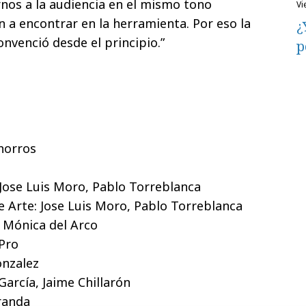
rnos a la audiencia en el mismo tono
v
n a encontrar en la herramienta. Por eso la
¿
venció desde el principio.”
p
horros
 Jose Luis Moro, Pablo Torreblanca
e Arte: Jose Luis Moro, Pablo Torreblanca
: Mónica del Arco
Pro
onzalez
García, Jaime Chillarón
randa