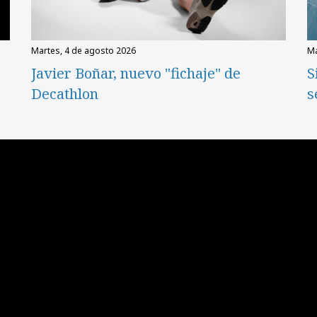
martes, 4 de agosto 2026
Javier Boñar, nuevo "fichaje" de
S
Decathlon
s