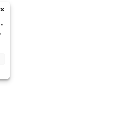
 el
n
n