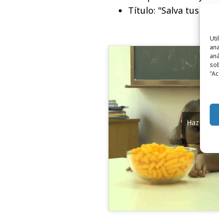
Título: "Salva tus aho
Uti
ana
aná
sob
"Ac
Haz clic 
y