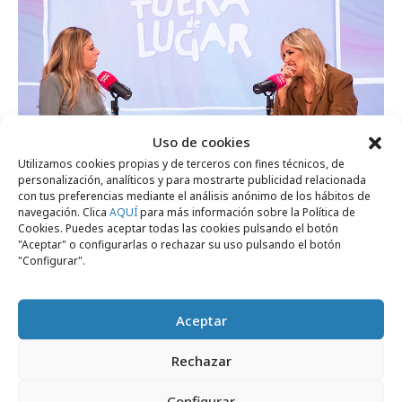
Uso de cookies
Utilizamos cookies propias y de terceros con fines técnicos, de
personalización, analíticos y para mostrarte publicidad relacionada
con tus preferencias mediante el análisis anónimo de los hábitos de
navegación. Clica
AQUÍ
para más información sobre la Política de
jueves, 9 de julio 2026
Cookies. Puedes aceptar todas las cookies pulsando el botón
"Aceptar" o configurarlas o rechazar su uso pulsando el botón
El vídeo podcast de Viajes Carrefour se
"Configurar".
estrena en aviones
Aceptar
Campañas
Rechazar
Configurar