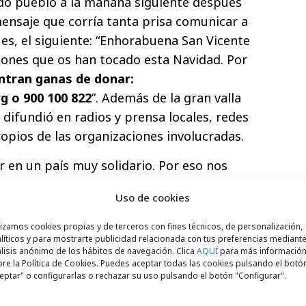
ado pueblo a la mañana siguiente después
 mensaje que corría tanta prisa comunicar a
ues, el siguiente: “Enhorabuena San Vicente
llones que os han tocado esta Navidad. Por
entran ganas de donar:
g o 900 100 822
”. Además de la gran valla
 difundió en radios y prensa locales, redes
ropios de las organizaciones involucradas.
r en un país muy solidario. Por eso nos
r el impulso de ayudar cuando tienes un
Uso de cookies
rteo de Navidad”, declaraba Carmen Gayo,
n de Acción contra el Hambre. Pablo
lizamos cookies propias y de terceros con fines técnicos, de personalización,
líticos y para mostrarte publicidad relacionada con tus preferencias mediante
on, añadía: “Si la diferencia entre ser
lisis anónimo de los hábitos de navegación. Clica
AQUÍ
para más informació
a está en el propósito que te mueve, me
re la Política de Cookies. Puedes aceptar todas las cookies pulsando el botó
eptar" o configurarlas o rechazar su uso pulsando el botón "Configurar".
ublicitaria más oportuna”.