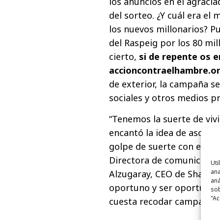
los anuncios en el agraci
del sorteo. ¿Y cuál era el
los nuevos millonarios? P
del Raspeig por los 80 mi
cierto,
si de repente os 
accioncontraelhambre.or
de exterior, la campaña se
sociales y otros medios p
“Tenemos la suerte de vivi
encantó la idea de asocia
golpe de suerte con el so
Directora de comunicació
Uti
ana
Alzugaray, CEO de Shacklet
aná
oportuno y ser oportunist
sob
"Ac
cuesta recodar campaña p