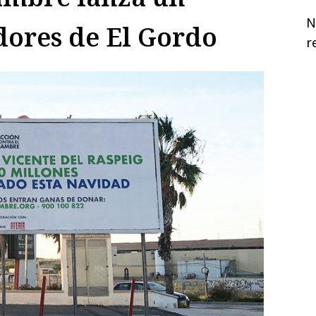
N
dores de El Gordo
r