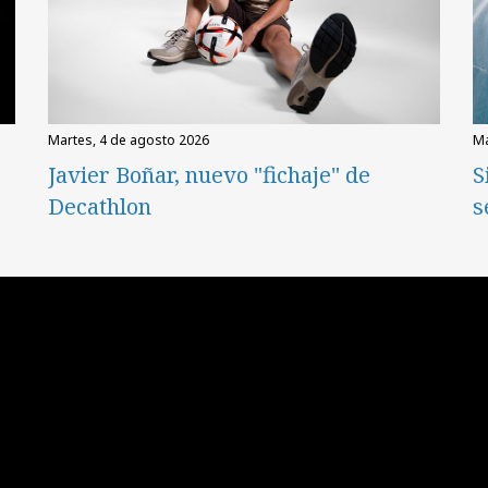
martes, 4 de agosto 2026
Javier Boñar, nuevo "fichaje" de
S
Decathlon
s