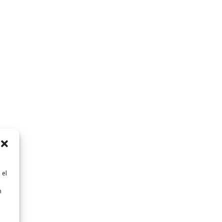
 el
n
n