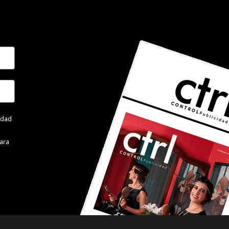
cidad
ara