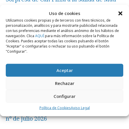
Cool
Uso de cookies
Utilizamos cookies propias y de terceros con fines técnicos, de
personalización, analíticos y para mostrarte publicidad relacionada
Revista CTRL
con tus preferencias mediante el análisis anónimo de los hábitos de
navegación. Clica
AQUÍ
para más información sobre la Política de
Cookies. Puedes aceptar todas las cookies pulsando el botón
"Aceptar" o configurarlas o rechazar su uso pulsando el botón
"Configurar".
Aceptar
Rechazar
Configurar
lunes, 13 de julio 2026
Política de Cookies
Aviso Legal
La revista Ctrl ControlPublicidad lanza su
nº de julio 2026