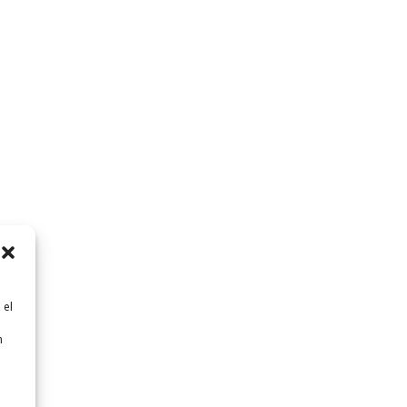
 el
n
n