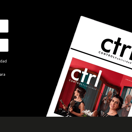
cidad
ara