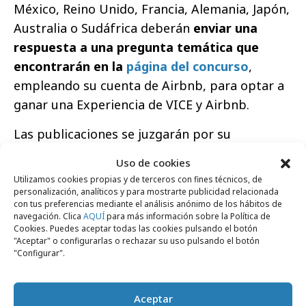
México, Reino Unido, Francia, Alemania, Japón,
Australia o Sudáfrica deberán
enviar una
respuesta a una pregunta temática que
encontrarán en la
página del concurso
,
empleando su cuenta de Airbnb, para optar a
ganar una Experiencia de VICE y Airbnb.
Las publicaciones se juzgarán por su
originalidad, creatividad y el espíritu de la
Uso de cookies
respuesta a la pregunta.
Utilizamos cookies propias y de terceros con fines técnicos, de
personalización, analíticos y para mostrarte publicidad relacionada
con tus preferencias mediante el análisis anónimo de los hábitos de
navegación. Clica
AQUÍ
para más información sobre la Política de
Cookies. Puedes aceptar todas las cookies pulsando el botón
"Aceptar" o configurarlas o rechazar su uso pulsando el botón
"Configurar".
Comparte
Aceptar